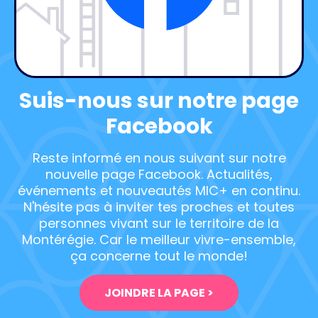
Suis-nous sur notre page
Facebook
Reste informé en nous suivant sur notre
nouvelle page Facebook. Actualités,
événements et nouveautés MIC+ en continu.
N'hésite pas à inviter tes proches et toutes
personnes vivant sur le territoire de la
Montérégie. Car le meilleur vivre-ensemble,
ça concerne tout le monde!
JOINDRE LA PAGE >