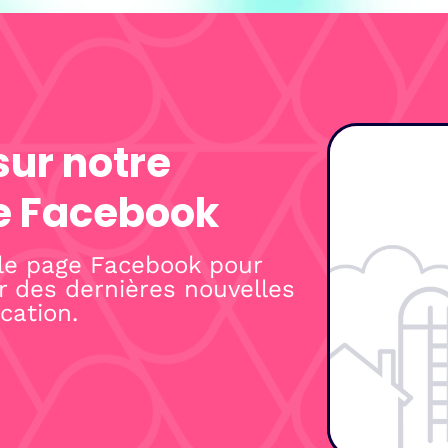
sur notre
e Facebook
le page Facebook pour
r des dernières nouvelles
cation.