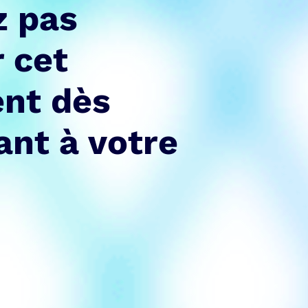
z pas
r cet
nt dès
nt à votre