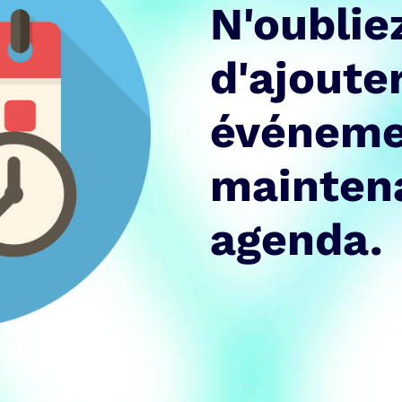
N'oublie
d'ajoute
événeme
maintena
agenda.