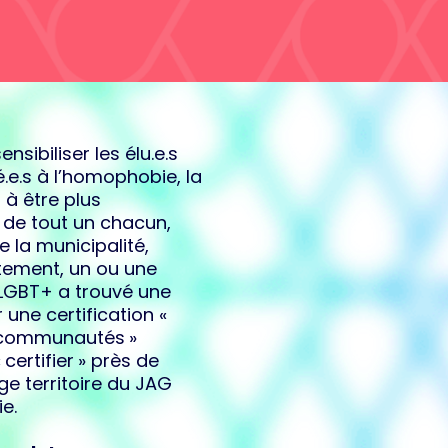
sibiliser les élu.e.s
é.e.s à l’homophobie, la
 à être plus
n de tout un chacun,
e la municipalité,
stement, un ou une
 LGBT+ a trouvé une
r une certification «
x communautés »
certifier » près de
rge territoire du JAG
e.