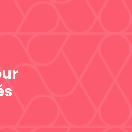
our
és