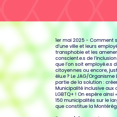
1er mai 2025 - Comment sen
d’une ville et leurs employ
transphobie et les amener
conscient.e.s de l’inclusio
que l’on soit employé.e.s d
citoyen·nes ou encore, ju
élu.e ? Le JAG/Organisme
partie de la solution : crée
Municipalité inclusive au
LGBTQ+ ! On espère ainsi « 
150 municipalités sur le la
que constitue la Montérégi