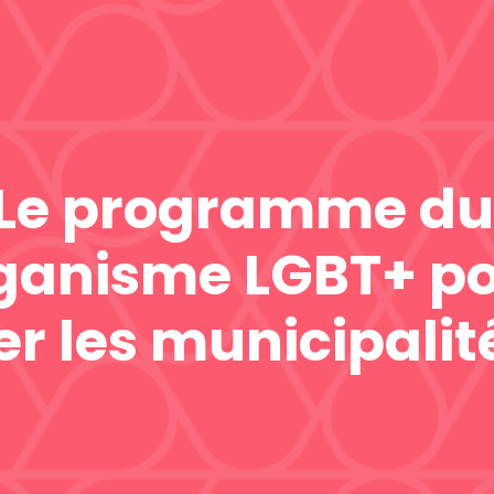
 Le programme du
anisme LGBT+ p
er les municipalit