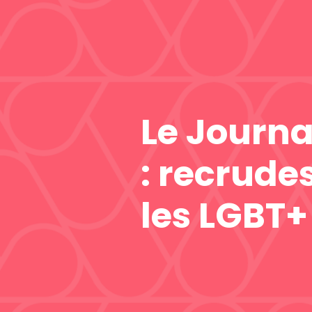
Le Journ
: recrude
les LGBT+