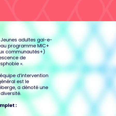
 Jeunes adultes gai-e-
veau programme MIC+
s aux communautés+)
descence de
sphobie ».
équipe d’intervention
énéral est le
berge, a dénoté une
diversité.
mplet :