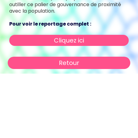
outiller ce palier de gouvernance de proximité
avec la population.
Pour voir le reportage complet :
Cliquez ici
Retour